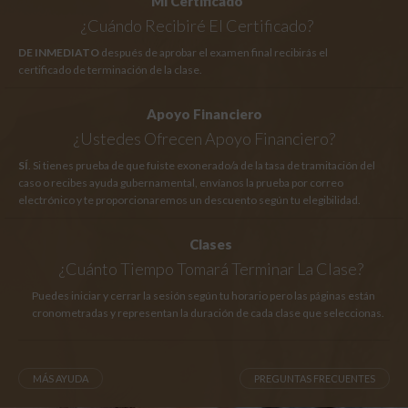
Mi Certificado
¿Cuándo Recibiré El Certificado?
DE INMEDIATO
después de aprobar el examen final recibirás el
certificado de terminación de la clase.
Apoyo Financiero
¿Ustedes Ofrecen Apoyo Financiero?
SÍ
. Si tienes prueba de que fuiste exonerado/a de la tasa de tramitación del
caso o recibes ayuda gubernamental, envíanos la prueba por correo
electrónico y te proporcionaremos un descuento según tu elegibilidad.
Clases
¿Cuánto Tiempo
Tomará Terminar La Clase?
Puedes iniciar y cerrar la sesión según tu horario pero las páginas están
cronometradas y representan la duración de cada clase que seleccionas.
MÁS AYUDA
PREGUNTAS FRECUENTES