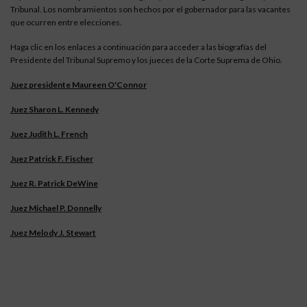
Tribunal. Los nombramientos son hechos por el gobernador para las vacantes
que ocurren entre elecciones.
Haga clic en los enlaces a continuación para acceder a las biografías del
Presidente del Tribunal Supremo y los jueces de la Corte Suprema de Ohio.
Juez presidente Maureen O'Connor
Juez Sharon L. Kennedy
Juez Judith L. French
Juez Patrick F. Fischer
Juez R. Patrick DeWine
Juez Michael P. Donnelly
Juez Melody J. Stewart