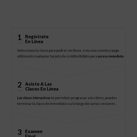
Cómo Funciona
1
Regístrate
En Línea
Selecciona tu clase para padres en línea, crea una cuenta y paga
utilizando cualquier tarjeta de crédito/débito para
acceso inmediato
.
2
Asiste A Las
Clases En Línea
Las clases interactivas
te permiten progresar a tu ritmo, puedes
terminar la clase de inmediato o a lo largo de varias sesiones.
3
Examen
Final