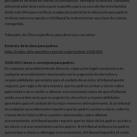
para padres en línea en ciertas circunstancias, verifique su distrito, condados,
administrador de la corte o juez específico para su caso de derecho familiar
dentro de Ohio para verificar aceptación judicial de la educación para padres
en línea como una opción si el tribunal le ordenó tomar una clase de crianza
compartida.
Tribunales de Ohio específicos para divorcios con niños:
Estatuto de la clase para padres:
https://codes.ohio.gov/ohio-revised-code/section-3109.053
3109.053 Clases o consejería para padres.
En cualquier procedimiento de divorcio, separación legal o anulación y en
cualquier procedimiento relacionado con la asignación de derechos y
responsabilidades parentales para el cuidado de un niño, el tribunal puede
requerir, por regla o de otra manera, que los padres asistan a clases sobre
paternidad u otros emitir u obtener asesoramiento antes de que el tribunal
emita una orden en la que se asignen los derechos y responsabilidades
parentales para el cuidado de los hijos menores del matrimonio. Si un tribunal
en cualquier procedimiento requiere que los padres asistan a clases sobre la
crianza de los hijos u otros asuntos relacionados o para obtener
asesoramiento, el tribunal puede requerir que los hijos de los padres asistan a
las clases o al asesoramiento con los padres. Si el tribunal ordena a los padres
que asistan a clases u obtengan asesoramiento, el tribunal impondrá el costo