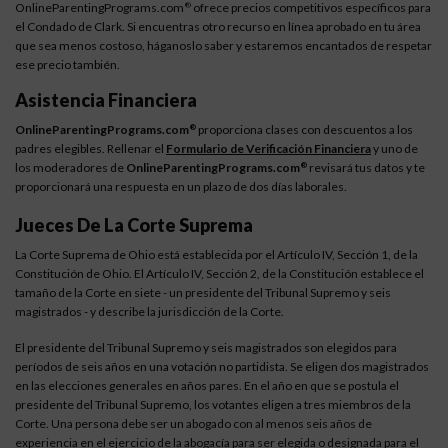
OnlineParentingPrograms.com
ofrece precios competitivos específicos para
®
el Condado de Clark. Si encuentras otro recurso en línea aprobado en tu área
que sea menos costoso, háganoslo saber y estaremos encantados de respetar
ese precio también.
Asistencia Financiera
OnlineParentingPrograms.com
proporciona clases con descuentos a los
®
padres elegibles. Rellenar el
Formulario de Verificación Financiera
y uno de
los moderadores de
OnlineParentingPrograms.com
revisará tus datos y te
®
proporcionará una respuesta en un plazo de dos días laborales.
Jueces De La Corte Suprema
La Corte Suprema de Ohio está establecida por el Artículo IV, Sección 1, de la
Constitución de Ohio. El Artículo IV, Sección 2, de la Constitución establece el
tamaño de la Corte en siete - un presidente del Tribunal Supremo y seis
magistrados - y describe la jurisdicción de la Corte.
El presidente del Tribunal Supremo y seis magistrados son elegidos para
períodos de seis años en una votación no partidista. Se eligen dos magistrados
en las elecciones generales en años pares. En el año en que se postula el
presidente del Tribunal Supremo, los votantes eligen a tres miembros de la
Corte. Una persona debe ser un abogado con al menos seis años de
experiencia en el ejercicio de la abogacía para ser elegida o designada para el