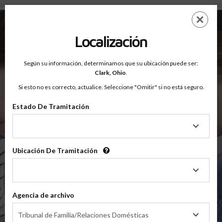
Condado De Clark, Ohio — Clases Para Padres En Línea
Saltar
ES
EN
al
contenido
Localización
principal
Según su información, determinamos que su ubicación puede ser:
OnlineParentingPrograms.com
Clark,
Ohio
.
®
Clases De Educación Para Padres En Línea
Si esto no es correcto, actualice. Seleccione "Omitir" si no está seguro.
Condado De Clark, Ohio
Tribunal de Apelaciones del Segundo Distrito
Estado De Tramitación
Estado
Clark
De
Tramitación
Ubicación De Tramitación
Ubicación
De
$49.99
Tramitación
Agencia de archivo
En Línea
Agencia
Clase De Crianza Compartida/Divorcio
Tribunal de Familia/Relaciones Domésticas
de
(Clase Básica De Crianza Compartida)