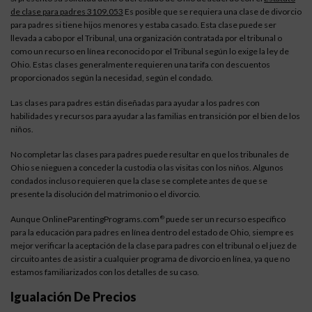
de clase para padres 3109.053
Es posible que se requiera una clase de divorcio
para padres si tiene hijos menores y estaba casado. Esta clase puede ser
llevada a cabo por el Tribunal, una organización contratada por el tribunal o
como un recurso en línea reconocido por el Tribunal según lo exige la ley de
Ohio. Estas clases generalmente requieren una tarifa con descuentos
proporcionados según la necesidad, según el condado.
Las clases para padres están diseñadas para ayudar a los padres con
habilidades y recursos para ayudar a las familias en transición por el bien de los
niños.
No completar las clases para padres puede resultar en que los tribunales de
Ohio se nieguen a conceder la custodia o las visitas con los niños. Algunos
condados incluso requieren que la clase se complete antes de que se
presente la disolución del matrimonio o el divorcio.
Aunque OnlineParentingPrograms.com
puede ser un recurso específico
®
para la educación para padres en línea dentro del estado de Ohio, siempre es
mejor verificar la aceptación de la clase para padres con el tribunal o el juez de
circuito antes de asistir a cualquier programa de divorcio en línea, ya que no
estamos familiarizados con los detalles de su caso.
Igualación De Precios