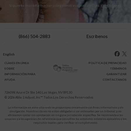
Si quieres más información sobre nuestras clases en línea,
contáctanos
.
(866) 504-2883
Escríbenos
English
CLASES
EN LÍNEA
POLÍTICA DE PRIVACIDAD
SOBRE
TÉRMINOS
INFO
RMACIÓN
PARA
GARANTIZAR
AYUDA
CONTÁCTANOS
7260 W. Azure Dr Ste 140, Las Vegas, NV 89130
© 2026
Able 2 Adjust, Inc
™ Todos Los Derechos Reservados
La información en este sitio web se proporciona únicamente con fines informativos y de
divulgación. Nuestras clases no están obligadas a ser ordenadas por un tribunal, y no
afirmamos contar con aprobación en ninguna jurisdicción específica. Se recomienda a los
usuarios y a las agencias de referencia que consulten los estatutos estatales aplicables y los
requisitos locales para verificar el cumplimiento.