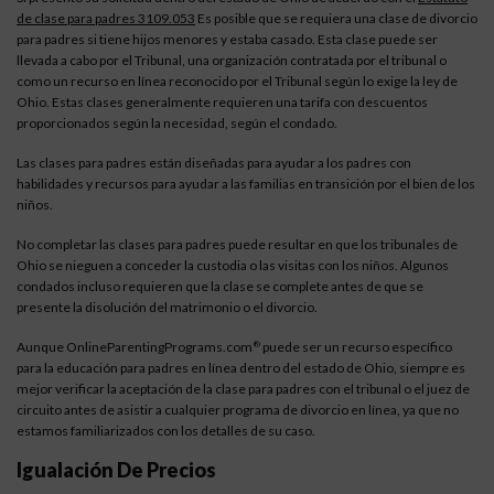
de clase para padres 3109.053
Es posible que se requiera una clase de divorcio
para padres si tiene hijos menores y estaba casado. Esta clase puede ser
llevada a cabo por el Tribunal, una organización contratada por el tribunal o
como un recurso en línea reconocido por el Tribunal según lo exige la ley de
Ohio. Estas clases generalmente requieren una tarifa con descuentos
proporcionados según la necesidad, según el condado.
Las clases para padres están diseñadas para ayudar a los padres con
habilidades y recursos para ayudar a las familias en transición por el bien de los
niños.
No completar las clases para padres puede resultar en que los tribunales de
Ohio se nieguen a conceder la custodia o las visitas con los niños. Algunos
condados incluso requieren que la clase se complete antes de que se
presente la disolución del matrimonio o el divorcio.
Aunque OnlineParentingPrograms.com
puede ser un recurso específico
®
para la educación para padres en línea dentro del estado de Ohio, siempre es
mejor verificar la aceptación de la clase para padres con el tribunal o el juez de
circuito antes de asistir a cualquier programa de divorcio en línea, ya que no
estamos familiarizados con los detalles de su caso.
Igualación De Precios