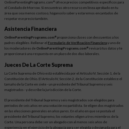
OnlineParentingPrograms.com
ofrece precios competitivos específicos para
®
el Condado de Morrow. Si encuentras otro recurso en línea aprobado en tu
área que sea menos costoso, háganoslo saber y estaremos encantados de
respetar ese precio también.
Asistencia Financiera
OnlineParentingPrograms.com
proporciona clases con descuentos a los
®
padres elegibles. Rellenar el
Formulario de Verificación Financiera
y uno de
los moderadores de
OnlineParentingPrograms.com
revisará tus datos y te
®
proporcionará una respuesta en un plazo de dos días laborales.
Jueces De La Corte Suprema
La Corte Suprema de Ohio está establecida por el Artículo IV, Sección 1, de la
Constitución de Ohio. El Artículo IV, Sección 2, de la Constitución establece el
tamaño de la Corte en siete - un presidente del Tribunal Supremo y seis
magistrados - y describe la jurisdicción de la Corte.
El presidente del Tribunal Supremo y seis magistrados son elegidos para
períodos de seis años en una votación no partidista. Se eligen dos magistrados
en las elecciones generales en años pares. En el año en que se postula el
presidente del Tribunal Supremo, los votantes eligen a tres miembros de la
Corte. Una persona debe ser un abogado con al menos seis años de
experiencia en el ejercicio de la abogacía para ser elegida o designada para el