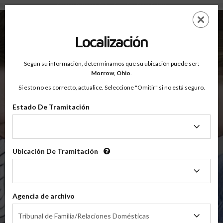
Condado De Morrow, Ohio — Clases Para Padres En Línea
Saltar
ES
EN
al
contenido
Localización
principal
Según su información, determinamos que su ubicación puede ser:
OnlineParentingPrograms.com
Morrow,
Ohio
.
®
Clases De Educación Para Padres En Línea
Si esto no es correcto, actualice. Seleccione "Omitir" si no está seguro.
Condado De Morrow, Ohio
Tribunal de Apelaciones del Quinto Distrito
Estado De Tramitación
Estado
Morrow
De
Tramitación
Ubicación De Tramitación
Ubicación
De
$49.99
Tramitación
Agencia de archivo
En Línea
Agencia
Clase De Crianza Compartida/Divorcio
Tribunal de Familia/Relaciones Domésticas
de
(Clase Básica De Crianza Compartida)