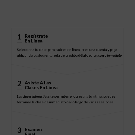
Cómo Funciona
1
Regístrate
En Línea
Selecciona tu clase para padres en línea, crea una cuenta y paga
utilizando cualquier tarjeta de crédito/débito para
acceso inmediato
.
2
Asiste A Las
Clases En Línea
Las clases interactivas
te permiten progresar a tu ritmo, puedes
terminar la clase de inmediato o a lo largo de varias sesiones.
3
Examen
Final