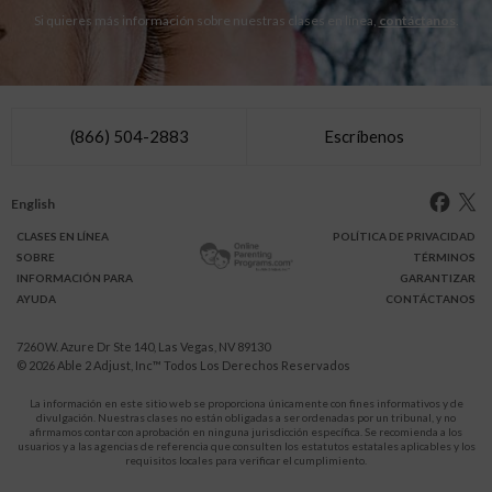
Si quieres más información sobre nuestras clases en línea,
contáctanos
.
(866) 504-2883
Escríbenos
English
CLASES
EN LÍNEA
POLÍTICA DE PRIVACIDAD
SOBRE
TÉRMINOS
INFO
RMACIÓN
PARA
GARANTIZAR
AYUDA
CONTÁCTANOS
7260 W. Azure Dr Ste 140, Las Vegas, NV 89130
© 2026
Able 2 Adjust, Inc
™ Todos Los Derechos Reservados
La información en este sitio web se proporciona únicamente con fines informativos y de
divulgación. Nuestras clases no están obligadas a ser ordenadas por un tribunal, y no
afirmamos contar con aprobación en ninguna jurisdicción específica. Se recomienda a los
usuarios y a las agencias de referencia que consulten los estatutos estatales aplicables y los
requisitos locales para verificar el cumplimiento.