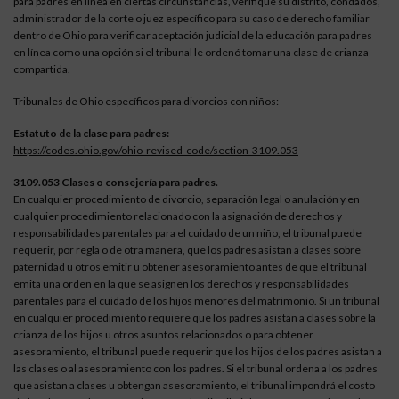
para padres en línea en ciertas circunstancias, verifique su distrito, condados,
administrador de la corte o juez específico para su caso de derecho familiar
dentro de Ohio para verificar aceptación judicial de la educación para padres
en línea como una opción si el tribunal le ordenó tomar una clase de crianza
compartida.
Tribunales de Ohio específicos para divorcios con niños:
Estatuto de la clase para padres:
https://codes.ohio.gov/ohio-revised-code/section-3109.053
3109.053 Clases o consejería para padres.
En cualquier procedimiento de divorcio, separación legal o anulación y en
cualquier procedimiento relacionado con la asignación de derechos y
responsabilidades parentales para el cuidado de un niño, el tribunal puede
requerir, por regla o de otra manera, que los padres asistan a clases sobre
paternidad u otros emitir u obtener asesoramiento antes de que el tribunal
emita una orden en la que se asignen los derechos y responsabilidades
parentales para el cuidado de los hijos menores del matrimonio. Si un tribunal
en cualquier procedimiento requiere que los padres asistan a clases sobre la
crianza de los hijos u otros asuntos relacionados o para obtener
asesoramiento, el tribunal puede requerir que los hijos de los padres asistan a
las clases o al asesoramiento con los padres. Si el tribunal ordena a los padres
que asistan a clases u obtengan asesoramiento, el tribunal impondrá el costo