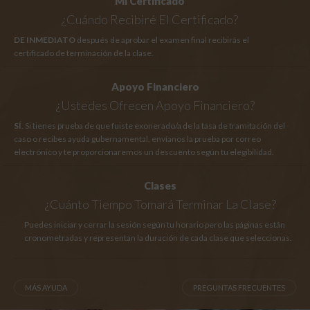
Mi Certificado
¿Cuándo Recibiré El Certificado?
DE INMEDIATO
después de aprobar el examen final recibirás el
certificado de terminación de la clase.
Apoyo Financiero
¿Ustedes Ofrecen Apoyo Financiero?
SÍ
. Si tienes prueba de que fuiste exonerado/a de la tasa de tramitación del
caso o recibes ayuda gubernamental, envíanos la prueba por correo
electrónico y te proporcionaremos un descuento según tu elegibilidad.
Clases
¿Cuánto Tiempo
Tomará Terminar La Clase?
Puedes iniciar y cerrar la sesión según tu horario pero las páginas están
cronometradas y representan la duración de cada clase que seleccionas.
MÁS AYUDA
PREGUNTAS FRECUENTES