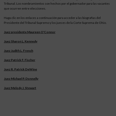
Tribunal. Los nombramientos son hechos por el gobernador para las vacantes
que ocurren entre elecciones.
Haga clic en los enlaces a continuación para acceder a las biografías del
Presidente del Tribunal Supremo y los jueces de la Corte Suprema de Ohio.
Juez presidente Maureen O'Connor
Juez Sharon L. Kennedy
Juez Judith L. French
Juez Patrick F. Fischer
Juez R. Patrick DeWine
Juez Michael P. Donnelly
Juez Melody J. Stewart