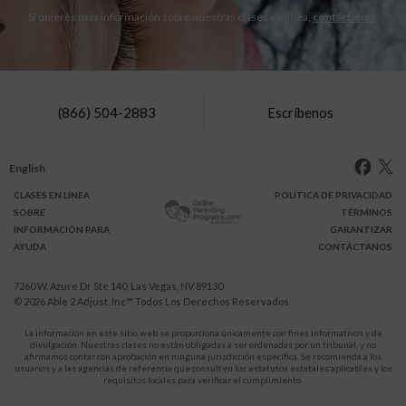
Si quieres más información sobre nuestras clases en línea,
contáctanos
.
(866) 504-2883
Escríbenos
English
CLASES
EN LÍNEA
POLÍTICA DE PRIVACIDAD
SOBRE
TÉRMINOS
INFO
RMACIÓN
PARA
GARANTIZAR
AYUDA
CONTÁCTANOS
7260 W. Azure Dr Ste 140, Las Vegas, NV 89130
© 2026
Able 2 Adjust, Inc
™ Todos Los Derechos Reservados
La información en este sitio web se proporciona únicamente con fines informativos y de
divulgación. Nuestras clases no están obligadas a ser ordenadas por un tribunal, y no
afirmamos contar con aprobación en ninguna jurisdicción específica. Se recomienda a los
usuarios y a las agencias de referencia que consulten los estatutos estatales aplicables y los
requisitos locales para verificar el cumplimiento.