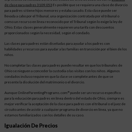
de clase para padres 3109.053
Es posible que se requiera una clase de divorcio
para padres si tiene hijos menores y estaba casado. Esta clase puede ser
llevada a cabo por el Tribunal, una organización contratada por el tribunal o
como un recurso en línea reconocido por el Tribunal según lo exige la ley de
Ohio. Estas clases generalmente requieren una tarifa con descuentos
proporcionados según la necesidad, según el condado.
Las clases para padres están diseñadas para ayudar a los padres con
habilidades y recursos para ayudar a las familias en transición por el bien de los
niños.
No completar las clases para padres puede resultar en que los tribunales de
Ohio se nieguen a conceder la custodia o las visitas con los niños. Algunos
condados incluso requieren que la clase se complete antes de que se
presente la disolución del matrimonio o el divorcio.
Aunque OnlineParentingPrograms.com
puede ser un recurso específico
®
para la educación para padres en línea dentro del estado de Ohio, siempre es
mejor verificar la aceptación de la clase para padres con el tribunal o el juez de
circuito antes de asistir a cualquier programa de divorcio en línea, ya que no
estamos familiarizados con los detalles de su caso.
Igualación De Precios