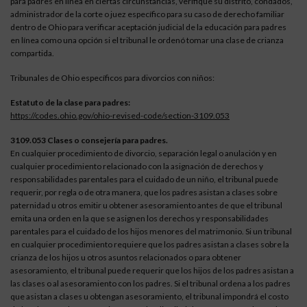
para padres en línea en ciertas circunstancias, verifique su distrito, condados,
administrador de la corte o juez específico para su caso de derecho familiar
dentro de Ohio para verificar aceptación judicial de la educación para padres
en línea como una opción si el tribunal le ordenó tomar una clase de crianza
compartida.
Tribunales de Ohio específicos para divorcios con niños:
Estatuto de la clase para padres:
https://codes.ohio.gov/ohio-revised-code/section-3109.053
3109.053 Clases o consejería para padres.
En cualquier procedimiento de divorcio, separación legal o anulación y en
cualquier procedimiento relacionado con la asignación de derechos y
responsabilidades parentales para el cuidado de un niño, el tribunal puede
requerir, por regla o de otra manera, que los padres asistan a clases sobre
paternidad u otros emitir u obtener asesoramiento antes de que el tribunal
emita una orden en la que se asignen los derechos y responsabilidades
parentales para el cuidado de los hijos menores del matrimonio. Si un tribunal
en cualquier procedimiento requiere que los padres asistan a clases sobre la
crianza de los hijos u otros asuntos relacionados o para obtener
asesoramiento, el tribunal puede requerir que los hijos de los padres asistan a
las clases o al asesoramiento con los padres. Si el tribunal ordena a los padres
que asistan a clases u obtengan asesoramiento, el tribunal impondrá el costo