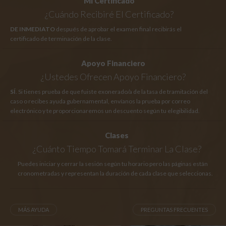
Mi Certificado
¿Cuándo Recibiré El Certificado?
DE INMEDIATO
después de aprobar el examen final recibirás el
certificado de terminación de la clase.
Apoyo Financiero
¿Ustedes Ofrecen Apoyo Financiero?
SÍ
. Si tienes prueba de que fuiste exonerado/a de la tasa de tramitación del
caso o recibes ayuda gubernamental, envíanos la prueba por correo
electrónico y te proporcionaremos un descuento según tu elegibilidad.
Clases
¿Cuánto Tiempo
Tomará Terminar La Clase?
Puedes iniciar y cerrar la sesión según tu horario pero las páginas están
cronometradas y representan la duración de cada clase que seleccionas.
MÁS AYUDA
PREGUNTAS FRECUENTES