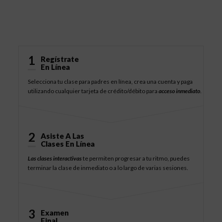
Cómo Funciona
1
Regístrate
En Línea
Selecciona tu clase para padres en línea, crea una cuenta y paga
utilizando cualquier tarjeta de crédito/débito para
acceso inmediato
.
2
Asiste A Las
Clases En Línea
Las clases interactivas
te permiten progresar a tu ritmo, puedes
terminar la clase de inmediato o a lo largo de varias sesiones.
3
Examen
Final