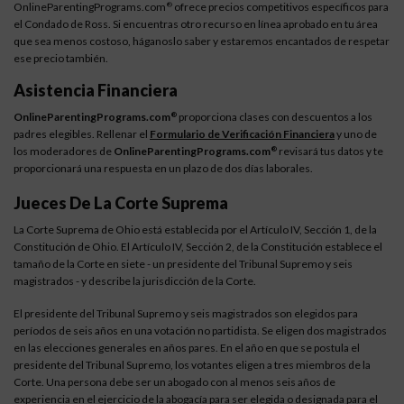
OnlineParentingPrograms.com
ofrece precios competitivos específicos para
®
el Condado de Ross. Si encuentras otro recurso en línea aprobado en tu área
que sea menos costoso, háganoslo saber y estaremos encantados de respetar
ese precio también.
Asistencia Financiera
OnlineParentingPrograms.com
proporciona clases con descuentos a los
®
padres elegibles. Rellenar el
Formulario de Verificación Financiera
y uno de
los moderadores de
OnlineParentingPrograms.com
revisará tus datos y te
®
proporcionará una respuesta en un plazo de dos días laborales.
Jueces De La Corte Suprema
La Corte Suprema de Ohio está establecida por el Artículo IV, Sección 1, de la
Constitución de Ohio. El Artículo IV, Sección 2, de la Constitución establece el
tamaño de la Corte en siete - un presidente del Tribunal Supremo y seis
magistrados - y describe la jurisdicción de la Corte.
El presidente del Tribunal Supremo y seis magistrados son elegidos para
períodos de seis años en una votación no partidista. Se eligen dos magistrados
en las elecciones generales en años pares. En el año en que se postula el
presidente del Tribunal Supremo, los votantes eligen a tres miembros de la
Corte. Una persona debe ser un abogado con al menos seis años de
experiencia en el ejercicio de la abogacía para ser elegida o designada para el