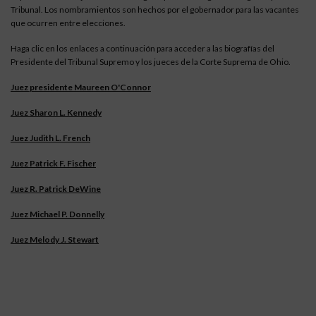
Tribunal. Los nombramientos son hechos por el gobernador para las vacantes
que ocurren entre elecciones.
Haga clic en los enlaces a continuación para acceder a las biografías del
Presidente del Tribunal Supremo y los jueces de la Corte Suprema de Ohio.
Juez presidente Maureen O'Connor
Juez Sharon L. Kennedy
Juez Judith L. French
Juez Patrick F. Fischer
Juez R. Patrick DeWine
Juez Michael P. Donnelly
Juez Melody J. Stewart