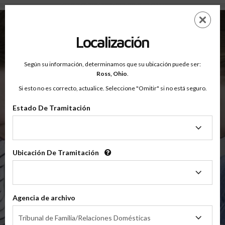
Condado De Ross, Ohio — Clases Para Padres En Línea
Saltar
ES
EN
al
contenido
Localización
principal
Según su información, determinamos que su ubicación puede ser:
OnlineParentingPrograms.com
Ross,
Ohio
.
®
Clases De Educación Para Padres En Línea
Si esto no es correcto, actualice. Seleccione "Omitir" si no está seguro.
Condado De Ross, Ohio
Tribunal de Apelaciones del Cuarto Distrito
Estado De Tramitación
Estado
Ross
De
Tramitación
Ubicación De Tramitación
Ubicación
De
$49.99
Tramitación
Agencia de archivo
En Línea
Agencia
Clase De Crianza Compartida/Divorcio
Tribunal de Familia/Relaciones Domésticas
de
(Clase Básica De Crianza Compartida)