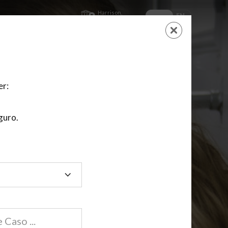
Harrison,
ES
EN
Ohio
AYUDA
CARRITO
NUEVA CUENTA
LOGIN
er:
 Línea
guro.