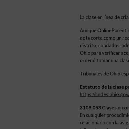
La clase en línea de c
Aunque OnlineParent
de la corte como un rec
distrito, condados, adm
Ohio para verificar ace
ordenó tomar una clase
Tribunales de Ohio espe
Estatuto de la clase p
https://codes.ohio.go
3109.053 Clases o con
En cualquier procedimi
relacionado con la asig