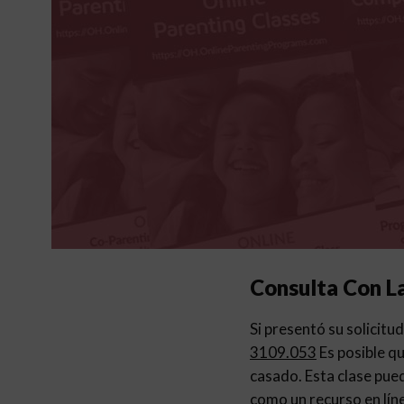
Consulta Con L
Si presentó su solicit
3109.053
Es posible qu
casado. Esta clase pued
como un recurso en líne