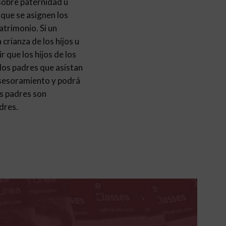
 sobre paternidad u
 que se asignen los
atrimonio. Si un
crianza de los hijos u
 que los hijos de los
 los padres que asistan
 asesoramiento y podrá
os padres son
adres.