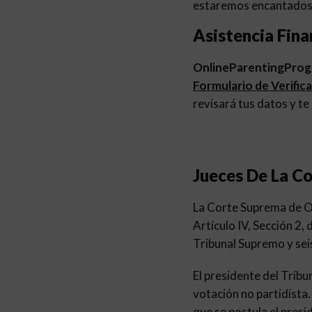
estaremos encantados 
Asistencia Fina
OnlineParentingPro
Formulario de Verific
revisará tus datos y te
Jueces De La C
La Corte Suprema de Ohi
Artículo IV, Sección 2,
Tribunal Supremo y seis
El presidente del Trib
votación no partidista.
que se postula el presi