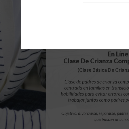
de
archivo
$49.
En Líne
Clase De Crianza Com
(Clase Básica De Cria
Clase de padres de crianza compa
centrada en familias en transici
habilidades para evitar errores c
trabajar juntos como padres por
Objetivo: divorciarse, separarse, padre
que buscan una modi