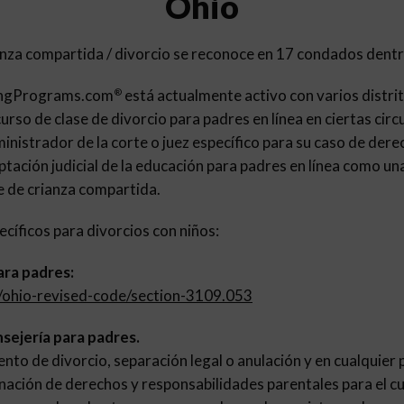
Ohio
rianza compartida / divorcio se reconoce en 17 condados dent
ingPrograms.com
está actualmente activo con varios distrit
®
urso de clase de divorcio para padres en línea en ciertas circ
inistrador de la corte o juez específico para su caso de dere
ptación judicial de la educación para padres en línea como una 
 de crianza compartida.
cíficos para divorcios con niños:
ara padres:
v/ohio-revised-code/section-3109.053
sejería para padres.
ento de divorcio, separación legal o anulación y en cualquier
nación de derechos y responsabilidades parentales para el cu