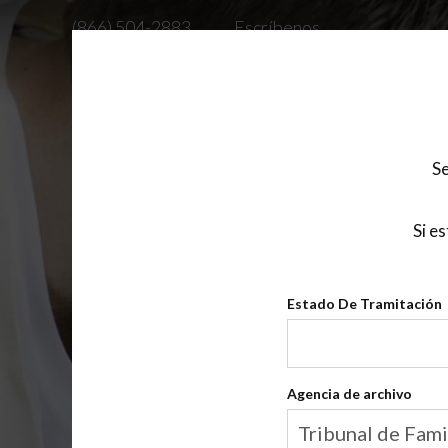
Saltar
(866) 504-2883
Escríbenos
al
contenido
CLASES
SOBRE
INFO PARA
CONSEJERO DE
principal
Se
Clase
Si e
Estado De Tramitación
Estado
De
Tramitación
Agencia de archivo
Agencia