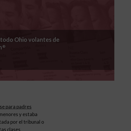
 todo Ohio volantes de
m
®
ase para padres
s menores y estaba
ada por el tribunal o
tas clases