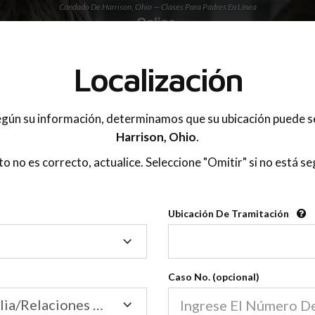
Condado De Harrison, Ohio — Clases Para Padres En Línea
 PADRES
Localización
OnlineParentingPrograms.com
gún su información, determinamos que su ubicación puede s
®
s De Educación Para Padres En
Harrison,
Ohio
.
Condado De Harrison, Ohio
sto no es correcto, actualice. Seleccione "Omitir" si no está se
Tribunal de Apelaciones del Séptimo Distrito
Ubicación De Tramitación
Ubicación
Harrison
De
Tramitación
Caso No. (opcional)
Tribunal de Familia/Relaciones Domésticas