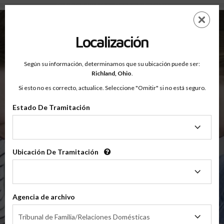
Condado De Richland, Ohio — Clases Para Padres En Línea
Saltar
ES
EN
al
contenido
Localización
principal
Según su información, determinamos que su ubicación puede ser:
OnlineParentingPrograms.com
Richland,
Ohio
.
®
Clases De Educación Para Padres En Línea
Si esto no es correcto, actualice. Seleccione "Omitir" si no está seguro.
Condado De Richland, Ohio
Tribunal de Apelaciones del Quinto Distrito
Estado De Tramitación
Estado
Richland
De
Tramitación
Ubicación De Tramitación
Ubicación
De
$49.99
Tramitación
Agencia de archivo
En Línea
Agencia
Clase De Crianza Compartida/Divorcio
Tribunal de Familia/Relaciones Domésticas
de
(Clase Básica De Crianza Compartida)