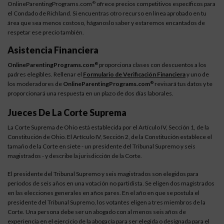
OnlineParentingPrograms.com
ofrece precios competitivos específicos para
®
el Condado de Richland. Si encuentras otro recurso en línea aprobado en tu
área que sea menos costoso, háganoslo saber y estaremos encantados de
respetar ese precio también.
Asistencia Financiera
OnlineParentingPrograms.com
proporciona clases con descuentos a los
®
padres elegibles. Rellenar el
Formulario de Verificación Financiera
y uno de
los moderadores de
OnlineParentingPrograms.com
revisará tus datos y te
®
proporcionará una respuesta en un plazo de dos días laborales.
Jueces De La Corte Suprema
La Corte Suprema de Ohio está establecida por el Artículo IV, Sección 1, de la
Constitución de Ohio. El Artículo IV, Sección 2, de la Constitución establece el
tamaño de la Corte en siete - un presidente del Tribunal Supremo y seis
magistrados - y describe la jurisdicción de la Corte.
El presidente del Tribunal Supremo y seis magistrados son elegidos para
períodos de seis años en una votación no partidista. Se eligen dos magistrados
en las elecciones generales en años pares. En el año en que se postula el
presidente del Tribunal Supremo, los votantes eligen a tres miembros de la
Corte. Una persona debe ser un abogado con al menos seis años de
experiencia en el ejercicio de la abogacía para ser elegida o designada para el