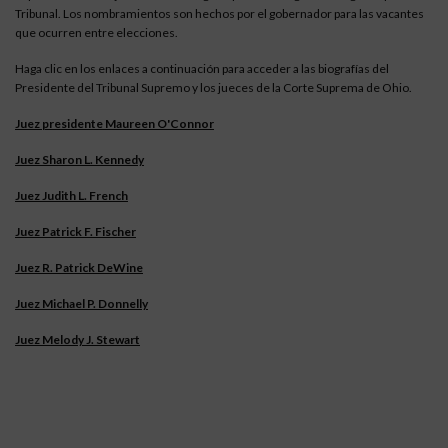
Tribunal. Los nombramientos son hechos por el gobernador para las vacantes
que ocurren entre elecciones.
Haga clic en los enlaces a continuación para acceder a las biografías del
Presidente del Tribunal Supremo y los jueces de la Corte Suprema de Ohio.
Juez presidente Maureen O'Connor
Juez Sharon L. Kennedy
Juez Judith L. French
Juez Patrick F. Fischer
Juez R. Patrick DeWine
Juez Michael P. Donnelly
Juez Melody J. Stewart