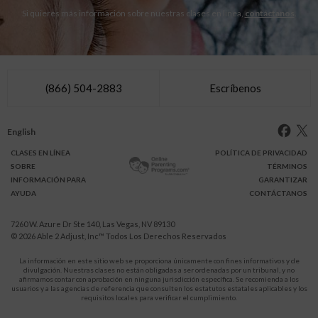
Si quieres más información sobre nuestras clases en línea,
contáctanos
.
(866) 504-2883
Escríbenos
English
CLASES
EN LÍNEA
POLÍTICA DE PRIVACIDAD
SOBRE
TÉRMINOS
INFO
RMACIÓN
PARA
GARANTIZAR
AYUDA
CONTÁCTANOS
7260 W. Azure Dr Ste 140, Las Vegas, NV 89130
© 2026
Able 2 Adjust, Inc
™ Todos Los Derechos Reservados
La información en este sitio web se proporciona únicamente con fines informativos y de
divulgación. Nuestras clases no están obligadas a ser ordenadas por un tribunal, y no
afirmamos contar con aprobación en ninguna jurisdicción específica. Se recomienda a los
usuarios y a las agencias de referencia que consulten los estatutos estatales aplicables y los
requisitos locales para verificar el cumplimiento.