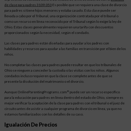
de clase para padres 3109.053
Es posible que se requiera una clase de divorcio
para padres si tiene hijos menores y estaba casado. Esta clase puede ser
llevada a cabo por el Tribunal, una organización contratada por el tribunal o
como un recurso en línea reconocido por el Tribunal según lo exige la ley de
Ohio. Estas clases generalmente requieren una tarifa con descuentos
proporcionados según la necesidad, según el condado.
Las clases para padres están diseñadas para ayudar a los padres con
habilidades y recursos para ayudar a las familias en transición por el bien de los
niños.
No completar las clases para padres puede resultar en que los tribunales de
Ohio se nieguen a conceder la custodia o las visitas con los niños. Algunos
condados incluso requieren que la clase se complete antes de que se
presente la disolución del matrimonio o el divorcio.
Aunque OnlineParentingPrograms.com
puede ser un recurso específico
®
para la educación para padres en línea dentro del estado de Ohio, siempre es
mejor verificar la aceptación de la clase para padres con el tribunal o el juez de
circuito antes de asistir a cualquier programa de divorcio en línea, ya que no
estamos familiarizados con los detalles de su caso.
Igualación De Precios