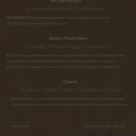
Mi Certificado
¿Cuándo Recibiré El Certificado?
DE INMEDIATO
después de aprobar el examen final recibirás el
certificado de terminación de la clase.
Apoyo Financiero
¿Ustedes Ofrecen Apoyo Financiero?
SÍ
. Si tienes prueba de que fuiste exonerado/a de la tasa de tramitación del
caso o recibes ayuda gubernamental, envíanos la prueba por correo
electrónico y te proporcionaremos un descuento según tu elegibilidad.
Clases
¿Cuánto Tiempo
Tomará Terminar La Clase?
Puedes iniciar y cerrar la sesión según tu horario pero las páginas están
cronometradas y representan la duración de cada clase que seleccionas.
MÁS AYUDA
PREGUNTAS FRECUENTES