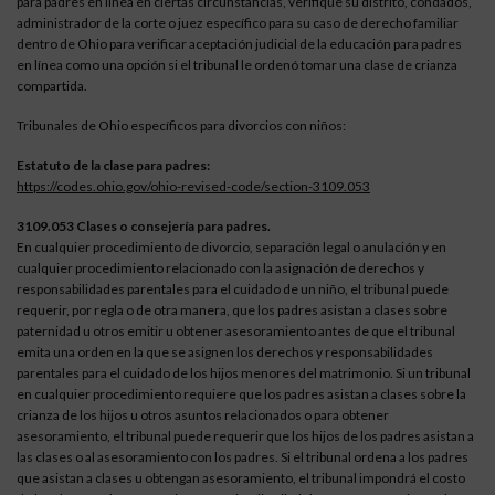
para padres en línea en ciertas circunstancias, verifique su distrito, condados,
administrador de la corte o juez específico para su caso de derecho familiar
dentro de Ohio para verificar aceptación judicial de la educación para padres
en línea como una opción si el tribunal le ordenó tomar una clase de crianza
compartida.
Tribunales de Ohio específicos para divorcios con niños:
Estatuto de la clase para padres:
https://codes.ohio.gov/ohio-revised-code/section-3109.053
3109.053 Clases o consejería para padres.
En cualquier procedimiento de divorcio, separación legal o anulación y en
cualquier procedimiento relacionado con la asignación de derechos y
responsabilidades parentales para el cuidado de un niño, el tribunal puede
requerir, por regla o de otra manera, que los padres asistan a clases sobre
paternidad u otros emitir u obtener asesoramiento antes de que el tribunal
emita una orden en la que se asignen los derechos y responsabilidades
parentales para el cuidado de los hijos menores del matrimonio. Si un tribunal
en cualquier procedimiento requiere que los padres asistan a clases sobre la
crianza de los hijos u otros asuntos relacionados o para obtener
asesoramiento, el tribunal puede requerir que los hijos de los padres asistan a
las clases o al asesoramiento con los padres. Si el tribunal ordena a los padres
que asistan a clases u obtengan asesoramiento, el tribunal impondrá el costo