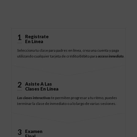
Cómo Funciona
1
Regístrate
En Línea
Selecciona tu clase para padres en línea, crea una cuenta y paga
utilizando cualquier tarjeta de crédito/débito para
acceso inmediato
.
2
Asiste A Las
Clases En Línea
Las clases interactivas
te permiten progresar a tu ritmo, puedes
terminar la clase de inmediato o a lo largo de varias sesiones.
3
Examen
Final