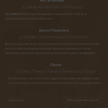
Mi Certificado
¿Cuándo Recibiré El Certificado?
DE INMEDIATO
después de aprobar el examen final recibirás el
certificado de terminación de la clase.
Apoyo Financiero
¿Ustedes Ofrecen Apoyo Financiero?
SÍ
. Si tienes prueba de que fuiste exonerado/a de la tasa de tramitación del
caso o recibes ayuda gubernamental, envíanos la prueba por correo
electrónico y te proporcionaremos un descuento según tu elegibilidad.
Clases
¿Cuánto Tiempo
Tomará Terminar La Clase?
Puedes iniciar y cerrar la sesión según tu horario pero las páginas están
cronometradas y representan la duración de cada clase que seleccionas.
MÁS AYUDA
PREGUNTAS FRECUENTES