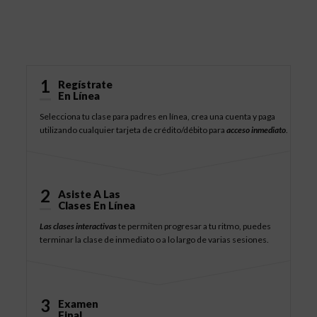
Cómo Funciona
1
Regístrate
En Línea
Selecciona tu clase para padres en línea, crea una cuenta y paga
utilizando cualquier tarjeta de crédito/débito para
acceso inmediato
.
2
Asiste A Las
Clases En Línea
Las clases interactivas
te permiten progresar a tu ritmo, puedes
terminar la clase de inmediato o a lo largo de varias sesiones.
3
Examen
Final