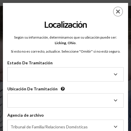
Condado De Licking, Ohio — Clases Para Padres En Línea
Saltar
ES
EN
al
contenido
Localización
principal
Según su información, determinamos que su ubicación puede ser:
OnlineParentingPrograms.com
Licking,
Ohio
.
®
Clases De Educación Para Padres En Línea
Si esto no es correcto, actualice. Seleccione "Omitir" si no está seguro.
Condado De Licking, Ohio
Tribunal de Apelaciones del Quinto Distrito
Estado De Tramitación
Estado
Licking
De
Tramitación
Ubicación De Tramitación
Ubicación
De
$49.99
Tramitación
Agencia de archivo
En Línea
Agencia
Clase De Crianza Compartida/Divorcio
Tribunal de Familia/Relaciones Domésticas
de
(Clase Básica De Crianza Compartida)