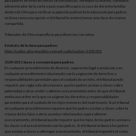
para padres en línea en ciertas circunstancias, verifique su distrito, condados,
administrador de la corte o juez específico para su caso de derecho familiar
dentro de Ohio para verificar aceptación judicial de la educación para padres
en línea como una opción si el tribunal le ordenó tomar una clase de crianza
compartida.
Tribunales de Ohio específicos para divorcios con niños:
Estatuto de la clase para padres:
https://codes.ohio.gov/ohio-revised-code/section-3109.053
3109.053 Clases o consejería para padres.
En cualquier procedimiento de divorcio, separación legal o anulación y en
cualquier procedimiento relacionado con la asignación de derechos y
responsabilidades parentales para el cuidado de un niño, el tribunal puede
requerir, por regla o de otra manera, que los padres asistan a clases sobre
paternidad u otros emitir u obtener asesoramiento antes de que el tribunal
emita una orden en la que se asignen los derechos y responsabilidades
parentales para el cuidado de los hijos menores del matrimonio. Si un tribunal
en cualquier procedimiento requiere que los padres asistan a clases sobre la
crianza de los hijos u otros asuntos relacionados o para obtener
asesoramiento, el tribunal puede requerir que los hijos de los padres asistan a
las clases o al asesoramiento con los padres. Si el tribunal ordena a los padres
que asistan a clases u obtengan asesoramiento, el tribunal impondrá el costo