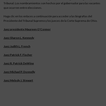
Tribunal. Los nombramientos son hechos por el gobernador para las vacantes
que ocurren entre elecciones.
Haga clic en los enlaces a continuación para acceder a las biografías del
Presidente del Tribunal Supremo y los jueces de la Corte Suprema de Ohio.
Juez presidente Maureen O'Connor
Juez Sharon L. Kennedy
Juez Judith L. French
Juez Patrick F. Fischer
Juez R. Patrick DeWine
Juez Michael P. Donnelly
Juez Melody J. Stewart