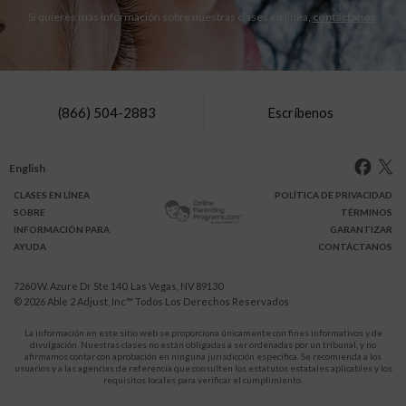
Si quieres más información sobre nuestras clases en línea,
contáctanos
.
(866) 504-2883
Escríbenos
English
CLASES
EN LÍNEA
POLÍTICA DE PRIVACIDAD
SOBRE
TÉRMINOS
INFO
RMACIÓN
PARA
GARANTIZAR
AYUDA
CONTÁCTANOS
7260 W. Azure Dr Ste 140, Las Vegas, NV 89130
© 2026
Able 2 Adjust, Inc
™ Todos Los Derechos Reservados
La información en este sitio web se proporciona únicamente con fines informativos y de
divulgación. Nuestras clases no están obligadas a ser ordenadas por un tribunal, y no
afirmamos contar con aprobación en ninguna jurisdicción específica. Se recomienda a los
usuarios y a las agencias de referencia que consulten los estatutos estatales aplicables y los
requisitos locales para verificar el cumplimiento.