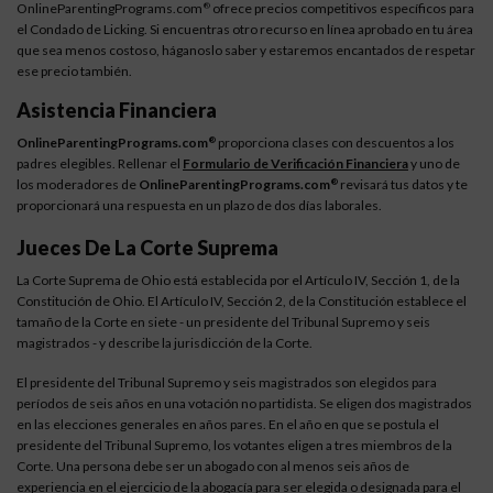
OnlineParentingPrograms.com
ofrece precios competitivos específicos para
®
el Condado de Licking. Si encuentras otro recurso en línea aprobado en tu área
que sea menos costoso, háganoslo saber y estaremos encantados de respetar
ese precio también.
Asistencia Financiera
OnlineParentingPrograms.com
proporciona clases con descuentos a los
®
padres elegibles. Rellenar el
Formulario de Verificación Financiera
y uno de
los moderadores de
OnlineParentingPrograms.com
revisará tus datos y te
®
proporcionará una respuesta en un plazo de dos días laborales.
Jueces De La Corte Suprema
La Corte Suprema de Ohio está establecida por el Artículo IV, Sección 1, de la
Constitución de Ohio. El Artículo IV, Sección 2, de la Constitución establece el
tamaño de la Corte en siete - un presidente del Tribunal Supremo y seis
magistrados - y describe la jurisdicción de la Corte.
El presidente del Tribunal Supremo y seis magistrados son elegidos para
períodos de seis años en una votación no partidista. Se eligen dos magistrados
en las elecciones generales en años pares. En el año en que se postula el
presidente del Tribunal Supremo, los votantes eligen a tres miembros de la
Corte. Una persona debe ser un abogado con al menos seis años de
experiencia en el ejercicio de la abogacía para ser elegida o designada para el