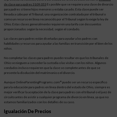
de clase para padres 3109.053
Es posible que se requiera una clase de divorcio
para padres si tiene hijos menores y estaba casado. Esta clase puede ser
llevada a cabo por el Tribunal, una organización contratada por el tribunal o
como un recurso en línea reconocido por el Tribunal según lo exige la ley de
Ohio. Estas clases generalmente requieren una tarifa con descuentos
proporcionados según la necesidad, según el condado.
Las clases para padres están diseñadas para ayudar a los padres con
habilidades y recursos para ayudar a las familias en transición por el bien de los
niños.
No completar las clases para padres puede resultar en que los tribunales de
Ohio se nieguen a conceder la custodia o las visitas con los niños. Algunos
condados incluso requieren que la clase se complete antes de que se
presente la disolución del matrimonio o el divorcio.
Aunque OnlineParentingPrograms.com
puede ser un recurso específico
®
para la educación para padres en línea dentro del estado de Ohio, siempre es
mejor verificar la aceptación de la clase para padres con el tribunal o el juez de
circuito antes de asistir a cualquier programa de divorcio en línea, ya que no
estamos familiarizados con los detalles de su caso.
Igualación De Precios