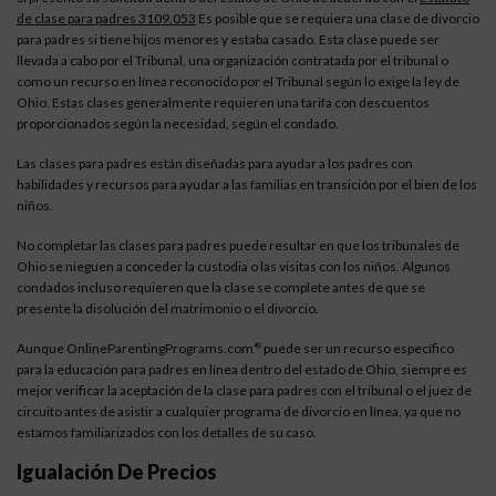
de clase para padres 3109.053
Es posible que se requiera una clase de divorcio
para padres si tiene hijos menores y estaba casado. Esta clase puede ser
llevada a cabo por el Tribunal, una organización contratada por el tribunal o
como un recurso en línea reconocido por el Tribunal según lo exige la ley de
Ohio. Estas clases generalmente requieren una tarifa con descuentos
proporcionados según la necesidad, según el condado.
Las clases para padres están diseñadas para ayudar a los padres con
habilidades y recursos para ayudar a las familias en transición por el bien de los
niños.
No completar las clases para padres puede resultar en que los tribunales de
Ohio se nieguen a conceder la custodia o las visitas con los niños. Algunos
condados incluso requieren que la clase se complete antes de que se
presente la disolución del matrimonio o el divorcio.
Aunque OnlineParentingPrograms.com
puede ser un recurso específico
®
para la educación para padres en línea dentro del estado de Ohio, siempre es
mejor verificar la aceptación de la clase para padres con el tribunal o el juez de
circuito antes de asistir a cualquier programa de divorcio en línea, ya que no
estamos familiarizados con los detalles de su caso.
Igualación De Precios