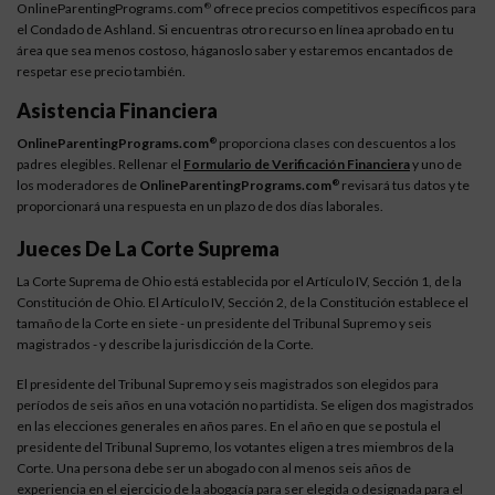
OnlineParentingPrograms.com
ofrece precios competitivos específicos para
®
el Condado de Ashland. Si encuentras otro recurso en línea aprobado en tu
área que sea menos costoso, háganoslo saber y estaremos encantados de
respetar ese precio también.
Asistencia Financiera
OnlineParentingPrograms.com
proporciona clases con descuentos a los
®
padres elegibles. Rellenar el
Formulario de Verificación Financiera
y uno de
los moderadores de
OnlineParentingPrograms.com
revisará tus datos y te
®
proporcionará una respuesta en un plazo de dos días laborales.
Jueces De La Corte Suprema
La Corte Suprema de Ohio está establecida por el Artículo IV, Sección 1, de la
Constitución de Ohio. El Artículo IV, Sección 2, de la Constitución establece el
tamaño de la Corte en siete - un presidente del Tribunal Supremo y seis
magistrados - y describe la jurisdicción de la Corte.
El presidente del Tribunal Supremo y seis magistrados son elegidos para
períodos de seis años en una votación no partidista. Se eligen dos magistrados
en las elecciones generales en años pares. En el año en que se postula el
presidente del Tribunal Supremo, los votantes eligen a tres miembros de la
Corte. Una persona debe ser un abogado con al menos seis años de
experiencia en el ejercicio de la abogacía para ser elegida o designada para el