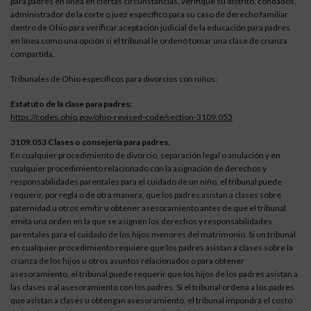
para padres en línea en ciertas circunstancias, verifique su distrito, condados,
administrador de la corte o juez específico para su caso de derecho familiar
dentro de Ohio para verificar aceptación judicial de la educación para padres
en línea como una opción si el tribunal le ordenó tomar una clase de crianza
compartida.
Tribunales de Ohio específicos para divorcios con niños:
Estatuto de la clase para padres:
https://codes.ohio.gov/ohio-revised-code/section-3109.053
3109.053 Clases o consejería para padres.
En cualquier procedimiento de divorcio, separación legal o anulación y en
cualquier procedimiento relacionado con la asignación de derechos y
responsabilidades parentales para el cuidado de un niño, el tribunal puede
requerir, por regla o de otra manera, que los padres asistan a clases sobre
paternidad u otros emitir u obtener asesoramiento antes de que el tribunal
emita una orden en la que se asignen los derechos y responsabilidades
parentales para el cuidado de los hijos menores del matrimonio. Si un tribunal
en cualquier procedimiento requiere que los padres asistan a clases sobre la
crianza de los hijos u otros asuntos relacionados o para obtener
asesoramiento, el tribunal puede requerir que los hijos de los padres asistan a
las clases o al asesoramiento con los padres. Si el tribunal ordena a los padres
que asistan a clases u obtengan asesoramiento, el tribunal impondrá el costo