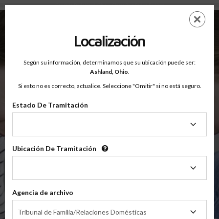
Condado De Ashland, Ohio — Clases Para Padres En Línea
Saltar
ES
EN
al
contenido
Localización
principal
Según su información, determinamos que su ubicación puede ser:
OnlineParentingPrograms.com
Ashland,
Ohio
.
®
Clases De Educación Para Padres En Línea
Si esto no es correcto, actualice. Seleccione "Omitir" si no está seguro.
Condado De Ashland, Ohio
Tribunal de Apelaciones del Quinto Distrito
Estado De Tramitación
Estado
Ashland
De
Tramitación
Ubicación De Tramitación
Ubicación
De
$49.99
Tramitación
Agencia de archivo
En Línea
Agencia
Clase De Crianza Compartida/Divorcio
Tribunal de Familia/Relaciones Domésticas
de
(Clase Básica De Crianza Compartida)