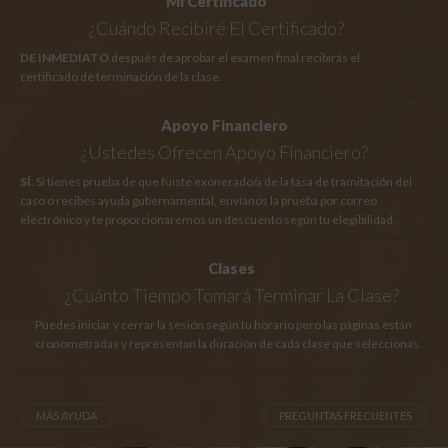
Mi Certificado
¿Cuándo Recibiré El Certificado?
DE INMEDIATO
después de aprobar el examen final recibirás el
certificado de terminación de la clase.
Apoyo Financiero
¿Ustedes Ofrecen Apoyo Financiero?
SÍ
. Si tienes prueba de que fuiste exonerado/a de la tasa de tramitación del
caso o recibes ayuda gubernamental, envíanos la prueba por correo
electrónico y te proporcionaremos un descuento según tu elegibilidad.
Clases
¿Cuánto Tiempo
Tomará Terminar La Clase?
Puedes iniciar y cerrar la sesión según tu horario pero las páginas están
cronometradas y representan la duración de cada clase que seleccionas.
MÁS AYUDA
PREGUNTAS FRECUENTES