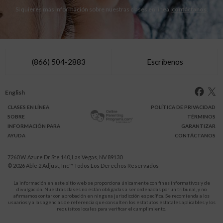
Si quieres más información sobre nuestras clases en línea,
contáctanos
.
(866) 504-2883
Escríbenos
English
CLASES
EN LÍNEA
POLÍTICA DE PRIVACIDAD
SOBRE
TÉRMINOS
INFO
RMACIÓN
PARA
GARANTIZAR
AYUDA
CONTÁCTANOS
7260 W. Azure Dr Ste 140, Las Vegas, NV 89130
© 2026
Able 2 Adjust, Inc
™ Todos Los Derechos Reservados
La información en este sitio web se proporciona únicamente con fines informativos y de
divulgación. Nuestras clases no están obligadas a ser ordenadas por un tribunal, y no
afirmamos contar con aprobación en ninguna jurisdicción específica. Se recomienda a los
usuarios y a las agencias de referencia que consulten los estatutos estatales aplicables y los
requisitos locales para verificar el cumplimiento.