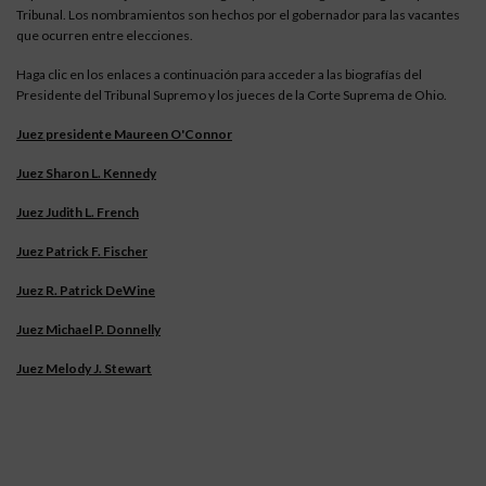
Tribunal. Los nombramientos son hechos por el gobernador para las vacantes
que ocurren entre elecciones.
Haga clic en los enlaces a continuación para acceder a las biografías del
Presidente del Tribunal Supremo y los jueces de la Corte Suprema de Ohio.
Juez presidente Maureen O'Connor
Juez Sharon L. Kennedy
Juez Judith L. French
Juez Patrick F. Fischer
Juez R. Patrick DeWine
Juez Michael P. Donnelly
Juez Melody J. Stewart