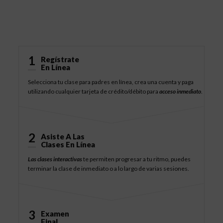
Cómo Funciona
1
Regístrate
En Línea
Selecciona tu clase para padres en línea, crea una cuenta y paga
utilizando cualquier tarjeta de crédito/débito para
acceso inmediato
.
2
Asiste A Las
Clases En Línea
Las clases interactivas
te permiten progresar a tu ritmo, puedes
terminar la clase de inmediato o a lo largo de varias sesiones.
3
Examen
Final